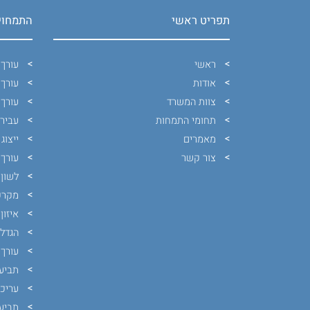
תפריט ראשי
התמחוי
ראשי
עורך 
אודות
עורך 
צוות המשרד
עורך 
תחומי התמחות
עבירו
מאמרים
ייצוג
צור קשר
עורך 
לשון 
מקרק
איזון
הגדלת
עורך 
תביעת
עריכ
תביעת