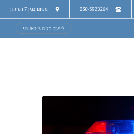
050-5923264
מנחם בגין 7 רמת גן
לייעוץ מקצועי ראשוני