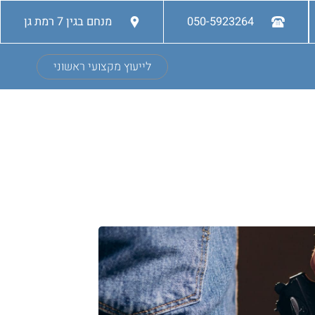
050-5923264
מנחם בגין 7 רמת גן
לייעוץ מקצועי ראשוני