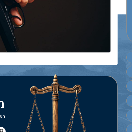
מ
השא