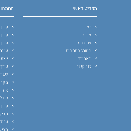
תפריט ראשי
התמחוי
ראשי
עורך 
אודות
עורך 
צוות המשרד
עורך 
תחומי התמחות
עבירו
מאמרים
ייצוג
צור קשר
עורך 
לשון 
מקרק
איזון
הגדלת
עורך 
תביעת
עריכ
תביעת