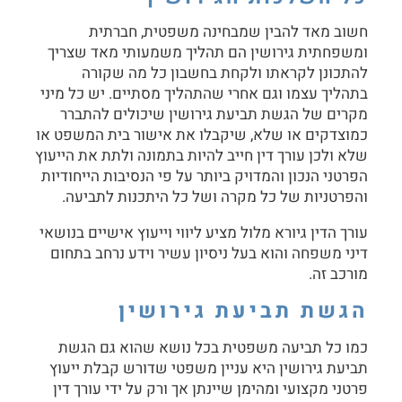
חשוב מאד להבין שמבחינה משפטית, חברתית
ומשפחתית גירושין הם תהליך משמעותי מאד שצריך
להתכונן לקראתו ולקחת בחשבון כל מה שקורה
בתהליך עצמו וגם אחרי שהתהליך מסתיים. יש כל מיני
מקרים של הגשת
תביעת גירושין
שיכולים להתברר
כמוצדקים או שלא, שיקבלו את אישור בית המשפט או
שלא ולכן עורך דין חייב להיות בתמונה ולתת את הייעוץ
הפרטני הנכון והמדויק ביותר על פי הנסיבות הייחודיות
והפרטניות של כל מקרה ושל כל היתכנות לתביעה.
עורך הדין גיורא מלול מציע ליווי וייעוץ אישיים בנושאי
דיני משפחה והוא בעל ניסיון עשיר וידע נרחב בתחום
מורכב זה.
הגשת תביעת גירושין
כמו כל תביעה משפטית בכל נושא שהוא גם
הגשת
תביעת גירושין
היא עניין משפטי שדורש קבלת ייעוץ
פרטני מקצועי ומהימן שיינתן אך ורק על ידי עורך דין