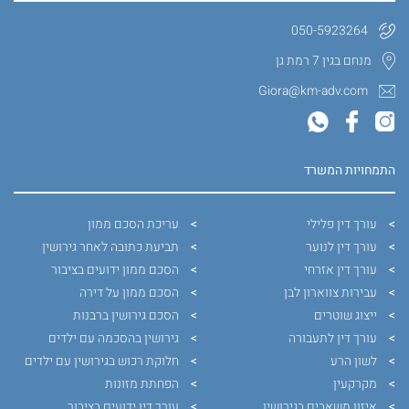
050-5923264
מנחם בגין 7 רמת גן
Giora@km-adv.com
התמחויות המשרד
עורך דין פלילי
עריכת הסכם ממון
עורך דין לנוער
תביעת כתובה לאחר גירושין
עורך דין אזרחי
הסכם ממון ידועים בציבור
עבירות צווארון לבן
הסכם ממון על דירה
ייצוג שוטרים
הסכם גירושין ברבנות
עורך דין לתעבורה
גירושין בהסכמה עם ילדים
לשון הרע
חלוקת רכוש בגירושין עם ילדים
מקרקעין
הפחתת מזונות
איזון משאבים בגירושין
עורך דין ידועים בציבור