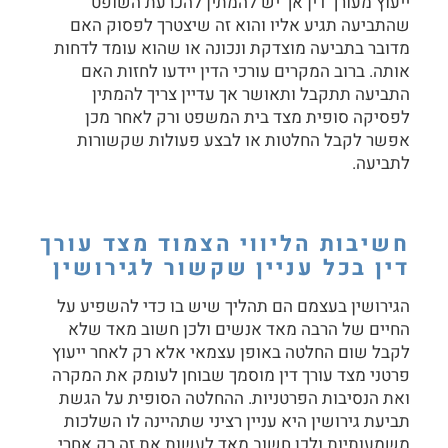
ייעוץ מעורך דין אך יש להמתין להכרעת השופט
שהתביעה תגיע אליו והוא זה שיצטרך לפסוק האם
מדובר בתביעה מוצדקת ונכונה או שהוא עומד לדחות
אותה. ברוב המקרים עורכי הדין יידעו לחזות האם
התביעה תתקבל ותאושר אך עדיין צריך להמתין
לפסיקה סופית מצד בית המשפט ורק לאחר מכן
אפשר לקבל החלטות או לבצע פעולות שקשורות
לתביעה.
חשיבות הליווי הצמוד מצד עורך
דין בכל עניין שקשור לגירושין
הגירושין בעצמם הם תהליך שיש בו כדי להשפיע על
החיים של הרבה מאד אנשים ולכן חשוב מאד שלא
לקבל שום החלטה באופן עצמאי אלא רק לאחר ייעוץ
פרטני מצד עורך דין מוסמך שבוחן לעומק את המקרה
ואת הנסיבות הפרטניות. ההחלטה הסופית על
הגשת
תביעת גירושין
היא עניין רציני שתהיינה לו השלכות
משמעותיות ולכן חשוב מאד לעשות את זה רק אחרי